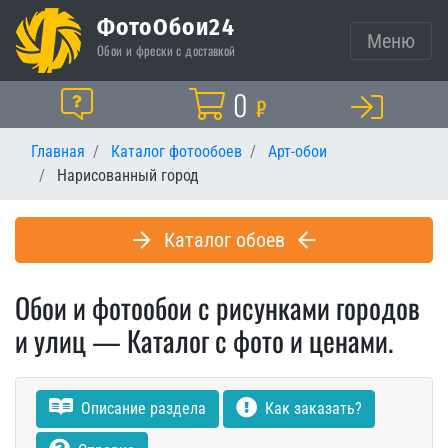
ФотоОбои24
Меню
Обои и фрески с доставкой
Корзина
0
Помощь
₽
Главная
Каталог фотообоев
Арт-обои
Нарисованный город
Каталог обоев
Обои и фотообои с рисунками городов
и улиц — Каталог с фото и ценами.
Описание раздела
Как заказать?