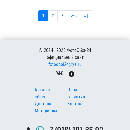
Текущая страница
Страница
Страница
Следующая страница
Последняя страница
1
2
3
›››››
» |
© 2024—2026 ФотоОбои24
официальный сайт
fotooboi24@ya.ru
Меню в подвале
Каталог
Цена
обоев
Гарантии
Доставка
Контакты
Материалы
+7 (916) 197-85-92